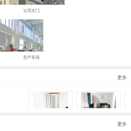
公司大门
生产车间
更多
更多
扣压测试机
2.5次元
风